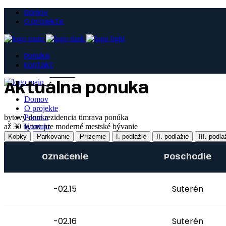
Domov
O projekte
Ponuka
Kontakt
Aktuálna ponuka
Domov
O projekte
bytový dom rezidencia timrava ponúka
Ponuka
až 30 bytov pre moderné mestské bývanie
Kontakt
Kobky
Parkovanie
Prízemie
I. podlažie
II. podlažie
III. podla
Označenie
Poschodie
-02.15
Suterén
-02.16
Suterén