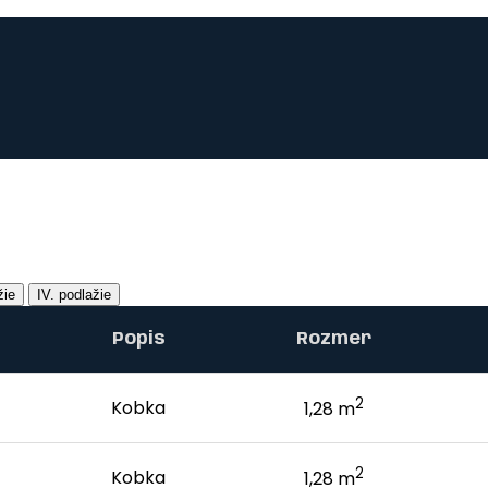
žie
IV. podlažie
Popis
Rozmer
2
Kobka
1,28 m
2
Kobka
1,28 m