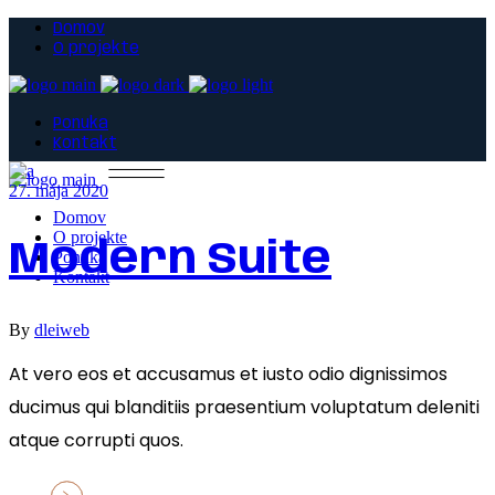
Domov
O projekte
Ponuka
Kontakt
27. mája 2020
Domov
O projekte
Modern Suite
Ponuka
Kontakt
By
dleiweb
At vero eos et accusamus et iusto odio dignissimos
ducimus qui blanditiis praesentium voluptatum deleniti
atque corrupti quos.