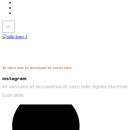
Hendon
At vero eos et accusam et iusto odio
Instagram
At vero eos et accusamus et iusto odio digniss iducimus
blan ditiis