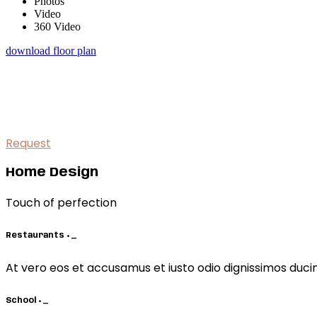
Photos
Video
360 Video
download floor plan
schedule a visit
At vero eos et accusamus et ius
Request
Home Design
Touch of perfection
Restaurants
+
_
At vero eos et accusamus et iusto odio dignissimos duci
School
+
_