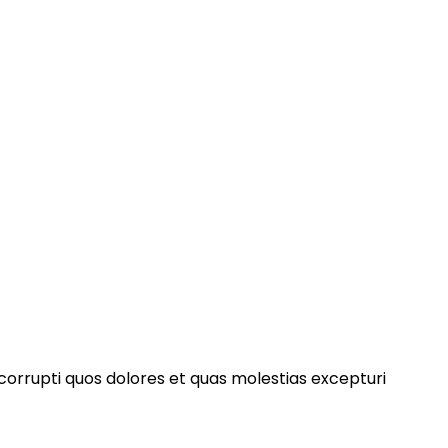
nditiis praesentium
 corrupti quos dolores et quas molestias excepturi