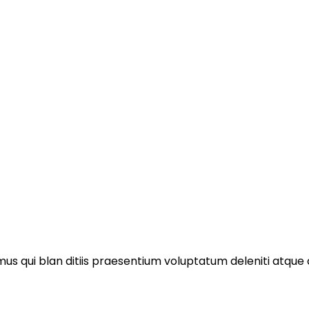
to odio dignissimos duc qui bla
mus qui blan ditiis praesentium voluptatum deleniti atque