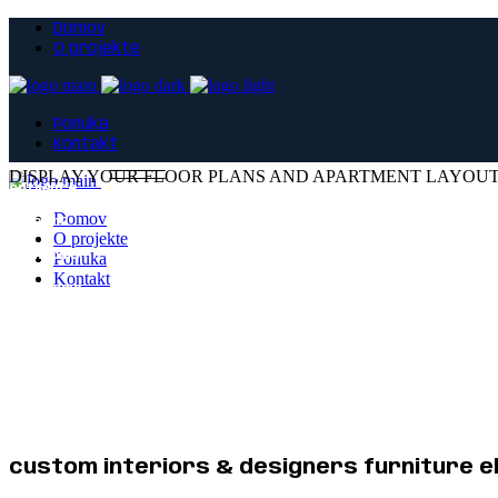
Domov
O projekte
Ponuka
Kontakt
DISPLAY YOUR FLOOR PLANS AND APARTMENT LAYOU
entrance
Domov
area, m2
O projekte
bathroms
Ponuka
Kontakt
bedrooms
rooms
parking
Terrace
floor
custom interiors & designers furniture 