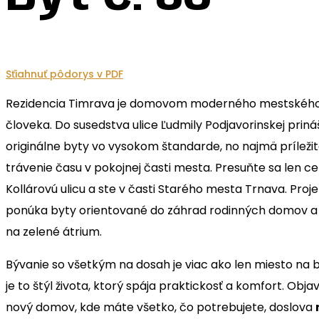
Sťiahnuť pôdorys v PDF
Rezidencia Timrava je domovom moderného mestskéh
človeka. Do susedstva ulice Ľudmily Podjavorinskej priná
originálne byty vo vysokom štandarde, no najmä príležit
trávenie času v pokojnej časti mesta. Presuňte sa len ce
Kollárovú ulicu a ste v časti Starého mesta Trnava. Proje
ponúka byty orientované do záhrad rodinných domov a 
na zelené átrium.
Bývanie so všetkým na dosah je viac ako len miesto na 
je to štýl života, ktorý spája praktickosť a komfort. Objav
nový domov, kde máte všetko, čo potrebujete, doslova