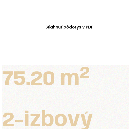
Sťiahnuť pôdorys v PDF
2
75.20 m
2-izbový