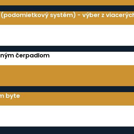
a (podomietkový systém) - výber z viacerýc
pelným čerpadlom
om byte