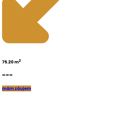
2
75.20 m
---
mám záujem