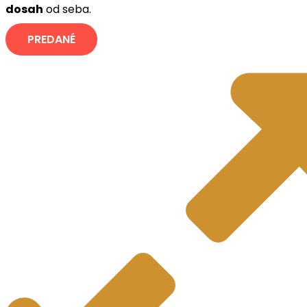
dosah
od seba.
PREDANÉ