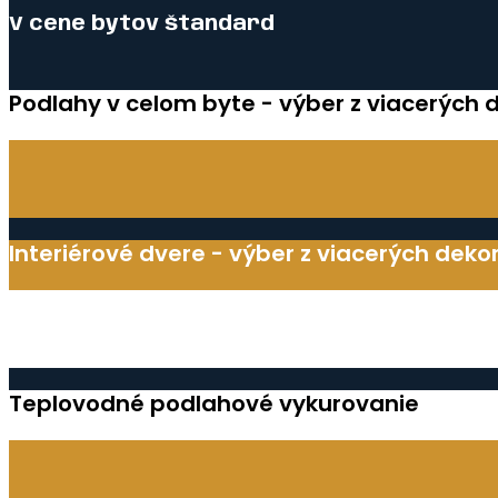
V cene bytov štandard
Podlahy v celom byte - výber z viacerých 
Interiérové dvere - výber z viacerých deko
Teplovodné podlahové vykurovanie