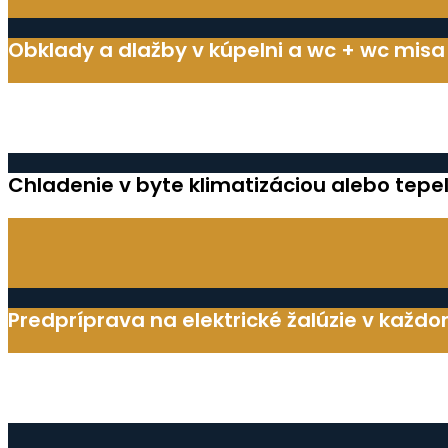
Obklady a dlažby v kúpelni a wc + wc mis
Chladenie v byte klimatizáciou alebo te
Predpríprava na elektrické žalúzie v každ