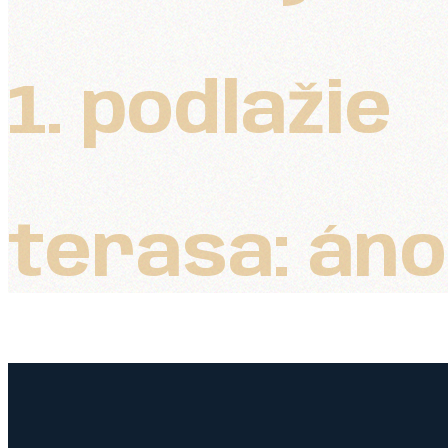
1. podlažie
terasa: áno