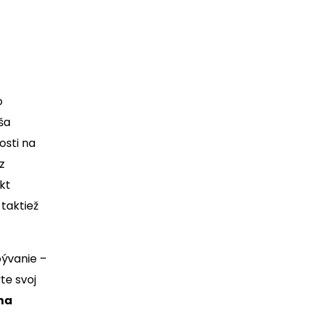
o
ša
osti na
z
kt
taktiež
bývanie –
te svoj
na