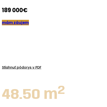
189 000€
mám záujem
Sťiahnuť pôdorys v PDF
2
48.50 m