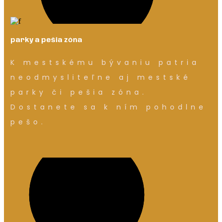
parky a pešia zóna
K mestskému bývaniu patria
neodmysliteľne aj mestské
parky či pešia zóna.
Dostanete sa k ním pohodlne
pešo.