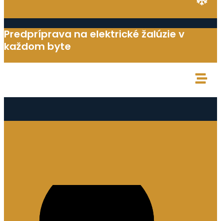
Predpríprava na elektrické žalúzie v
každom byte