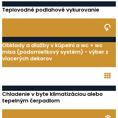
Teplovodné podlahové vykurovanie
Obklady a dlažby v kúpelni a wc + wc
misa (podomietkový systém) - výber z
viacerých dekorov
Chladenie v byte klimatizáciou alebo
tepelným čerpadlom