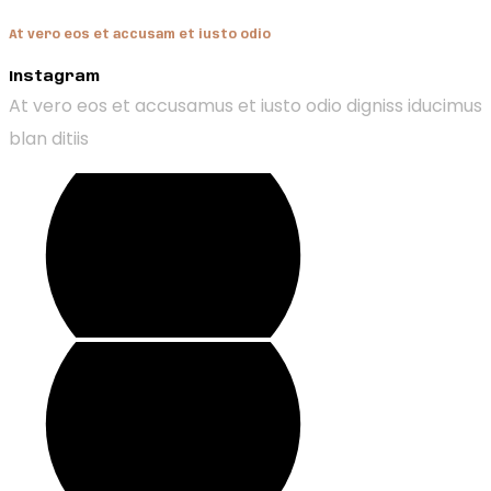
At vero eos et accusam et iusto odio
Instagram
At vero eos et accusamus et iusto odio digniss iducimus
blan ditiis