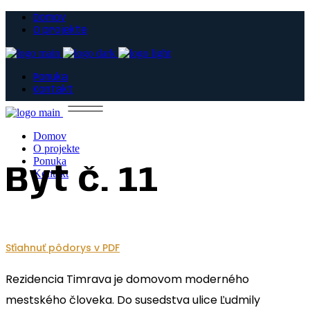
Domov
O projekte
Ponuka
Kontakt
Domov
O projekte
Ponuka
Byt č. 11
Kontakt
Sťiahnuť pôdorys v PDF
Rezidencia Timrava je domovom moderného
mestského človeka. Do susedstva ulice Ľudmily