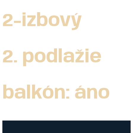
2-izbový
2. podlažie
balkón: áno