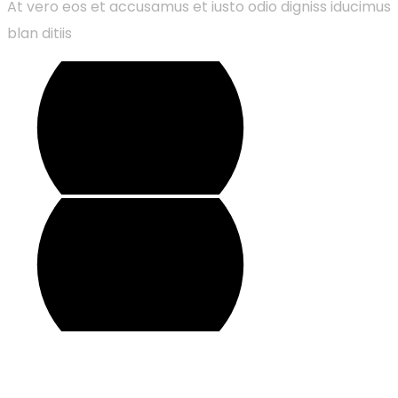
At vero eos et accusamus et iusto odio digniss iducimus
blan ditiis