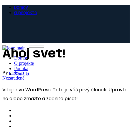
Domov
O projekte
Ahoj svet!
Domov
O projekte
Ponuka
By
dleiweb
Kontakt
Nezaradené
Vitajte vo WordPress. Toto je váš prvý článok. Upravte
ho alebo zmažte a začnite písať!