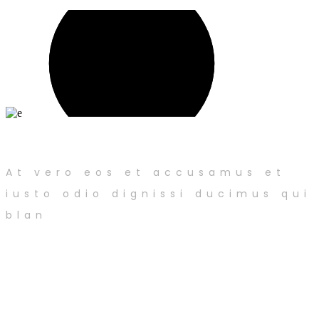
The Best Location
At vero eos et accusamus et
iusto odio dignissi ducimus qui
blan
Schedule A Visit
At vero eos et accusamus et iusto odio dignissimos duc