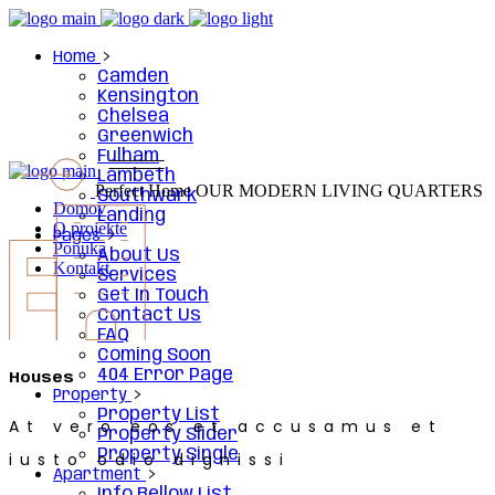
Home
Camden
Kensington
Chelsea
Greenwich
Fulham
Lambeth
Perfect Home
OUR MODERN LIVING QUARTERS
Southwark
Domov
Landing
O projekte
Pages
Ponuka
About Us
Kontakt
Services
Get In Touch
Contact Us
FAQ
Coming Soon
404 Error Page
Houses
Property
Property List
At vero eos et accusamus et
Property Slider
Property Single
iusto odio dignissi
Apartment
Info Bellow List