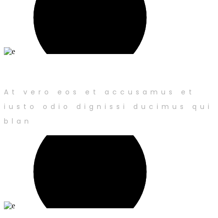
Smart living
At vero eos et accusamus et
iusto odio dignissi ducimus qui
blan