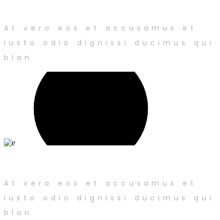
ECO Construction
At vero eos et accusamus et
iusto odio dignissi ducimus qui
blan
Human in mind
At vero eos et accusamus et
iusto odio dignissi ducimus qui
blan