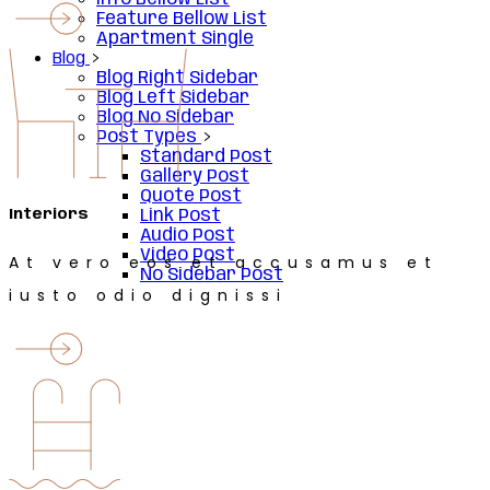
Feature Bellow List
Apartment Single
Blog
Blog Right Sidebar
Blog Left Sidebar
Blog No Sidebar
Post Types
Standard Post
Gallery Post
Quote Post
Interiors
Link Post
Audio Post
Video Post
At vero eos et accusamus et
No Sidebar Post
iusto odio dignissi